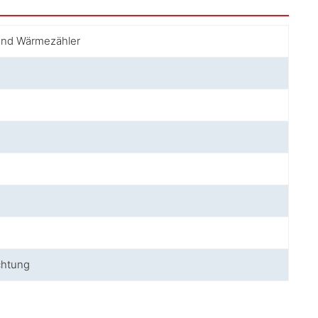
und Wärmezähler
chtung