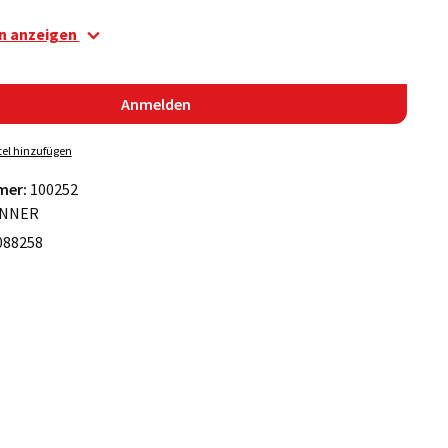
en anzeigen
Anmelden
el hinzufügen
mer:
100252
NNER
088258