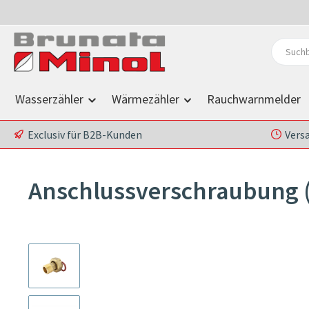
 Hauptinhalt springen
Zur Suche springen
Zur Hauptnavigation springen
Wasserzähler
Wärmezähler
Rauchwarnmelder
Exclusiv für B2B-Kunden
Vers
Anschlussverschraubung 
Bildergalerie überspringen