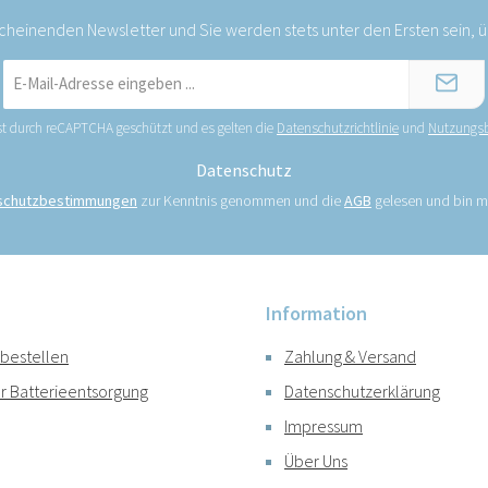
scheinenden Newsletter und Sie werden stets unter den Ersten sein,
E-
Mail-
Adresse
ist durch reCAPTCHA geschützt und es gelten die
Datenschutzrichtlinie
und
Nutzungs
*
Datenschutz
schutzbestimmungen
zur Kenntnis genommen und die
AGB
gelesen und bin mi
Information
 bestellen
Zahlung & Versand
r Batterieentsorgung
Datenschutzerklärung
Impressum
Über Uns