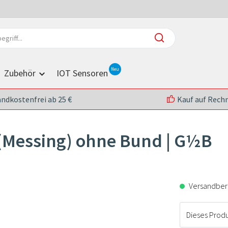
Zubehör
IOT Sensoren
andkostenfrei ab 25 €
Kauf auf Rech
(Messing) ohne Bund | G½B
Versandberei
Dieses Produk