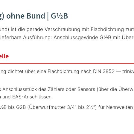
g) ohne Bund | G½B
nd) ist die gerade Verschraubung mit Flachdichtung zu
ieferbare Ausführung: Anschlussgewinde G½B mit Überw
elle
ng dichtet über eine Flachdichtung nach DIN 3852 — trink
s Anschlussstück des Zählers oder Sensors (über die Über
n und EAS-Anschlüssen.
½B bis G2B (Überwurfmutter 3/4″ bis 2½″) für Nennweiten v