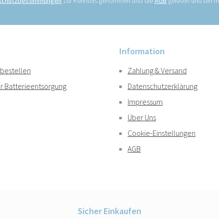
schutzbestimmungen
zur Kenntnis genommen und die
AGB
gelesen und bin mi
Information
 bestellen
Zahlung & Versand
r Batterieentsorgung
Datenschutzerklärung
Impressum
Über Uns
Cookie-Einstellungen
AGB
Sicher Einkaufen