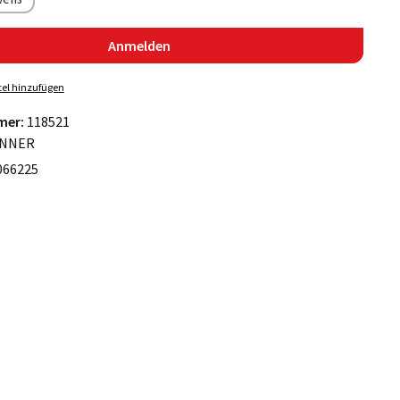
Anmelden
el hinzufügen
mer:
118521
NNER
066225