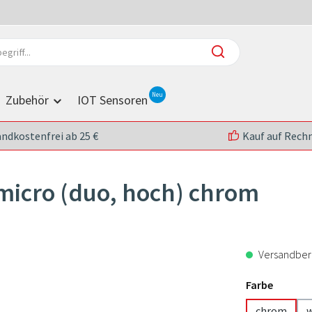
Zubehör
IOT Sensoren
andkostenfrei ab 25 €
Kauf auf Rech
micro (duo, hoch) chrom
Versandberei
Farbe
chrom
w