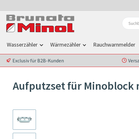
 Hauptinhalt springen
Zur Suche springen
Zur Hauptnavigation springen
Wasserzähler
Wärmezähler
Rauchwarnmelder
Exclusiv für B2B-Kunden
Vers
Aufputzset für Minoblock 
Bildergalerie überspringen