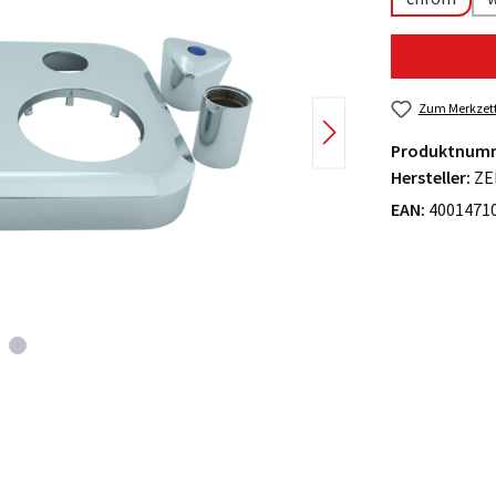
Zum Merkzett
Produktnum
Hersteller:
ZE
EAN:
4001471