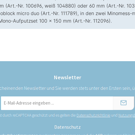
m (Art.-Nr. 100696, weiß 104880) oder 60 mm (Art.-Nr. 103
noblock micro duo (Art.-Nr. 111789), in den zwei Minomes
 Mono-Aufputzset 100 × 150 mm (Art.-Nr. 112096).
Newsletter
scheinenden Newsletter und Sie werden stets unter den Ersten sein,
E-
Mail-
Adresse
ist durch reCAPTCHA geschützt und es gelten die
Datenschutzrichtlinie
und
Nutzungs
*
Datenschutz