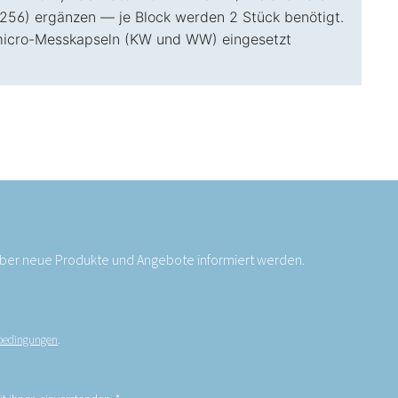
256) ergänzen — je Block werden 2 Stück benötigt.
s-micro-Messkapseln (KW und WW) eingesetzt
 über neue Produkte und Angebote informiert werden.
bedingungen
.