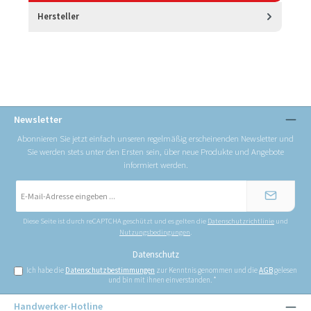
Hersteller
Newsletter
Abonnieren Sie jetzt einfach unseren regelmäßig erscheinenden Newsletter und
Sie werden stets unter den Ersten sein, über neue Produkte und Angebote
informiert werden.
E-
Mail-
Adresse
*
Diese Seite ist durch reCAPTCHA geschützt und es gelten die
Datenschutzrichtlinie
und
Nutzungsbedingungen
.
Datenschutz
Ich habe die
Datenschutzbestimmungen
zur Kenntnis genommen und die
AGB
gelesen
und bin mit ihnen einverstanden.
*
Handwerker-Hotline