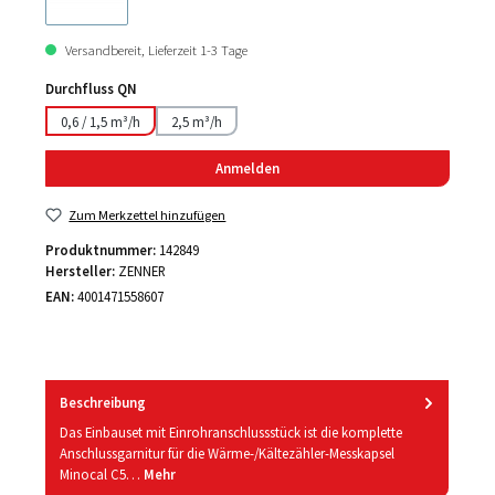
Versandbereit, Lieferzeit 1-3 Tage
Durchfluss QN
0,6 / 1,5 m³/h
2,5 m³/h
Anmelden
Zum Merkzettel hinzufügen
Produktnummer:
142849
Hersteller:
ZENNER
EAN:
4001471558607
Beschreibung
Das Einbauset mit Einrohranschlussstück ist die komplette
Anschlussgarnitur für die Wärme-/Kältezähler-Messkapsel
Minocal C5…
Mehr