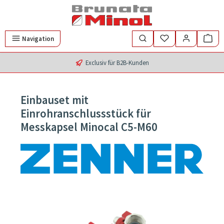
Zum Hauptinhalt springen
Navigation
Exclusiv für B2B-Kunden
Einbauset mit
Einrohranschlussstück für
Messkapsel Minocal C5-M60
Bildergalerie überspringen