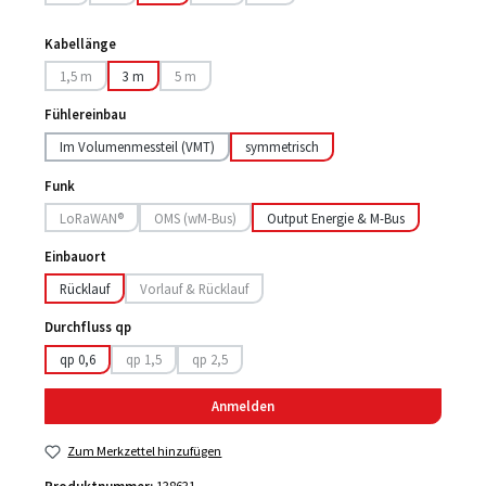
(Diese Option ist zurzeit nicht verfügbar.)
(Diese Option ist zurzeit nicht verfügbar.)
(Diese Option ist zurzeit nicht verfügbar.)
(Diese Option ist zurzeit nicht verfügbar.)
Kabellänge
1,5 m
3 m
5 m
(Diese Option ist zurzeit nicht verfügbar.)
(Diese Option ist zurzeit nicht verfügbar.)
Fühlereinbau
Im Volumenmessteil (VMT)
symmetrisch
Funk
LoRaWAN®
OMS (wM-Bus)
Output Energie & M-Bus
(Diese Option ist zurzeit nicht verfügbar.)
(Diese Option ist zurzeit nicht verfügbar.)
Einbauort
Rücklauf
Vorlauf & Rücklauf
(Diese Option ist zurzeit nicht verfügbar.)
Durchfluss qp
qp 0,6
qp 1,5
qp 2,5
(Diese Option ist zurzeit nicht verfügbar.)
(Diese Option ist zurzeit nicht verfügbar.)
Anmelden
Zum Merkzettel hinzufügen
Produktnummer:
138631