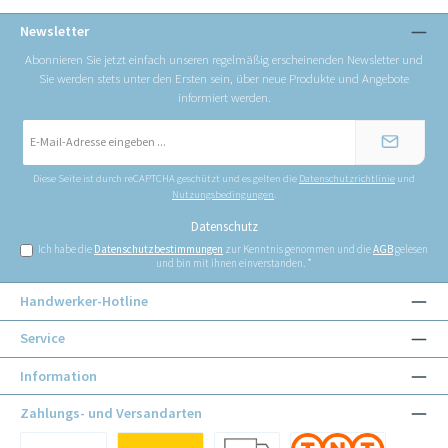
Newsletter
Abonnieren Sie jetzt einfach unseren regelmäßig erscheinenden Newsletter und
Sie werden stets unter den Ersten sein, über neue Produkte und Angebote
informiert werden.
E-
Mail-
Adresse
*
Diese Seite ist durch reCAPTCHA geschützt und es gelten die
Datenschutzrichtlinie
und
Nutzungsbedingungen
.
Datenschutz
Ich habe die
Datenschutzbestimmungen
zur Kenntnis genommen und die
AGB
gelesen
und bin mit ihnen einverstanden.
*
Handwerker-Hotline
Service
Information
Zahlungs- und Versandarten