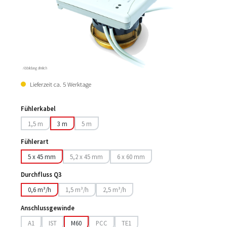
Abbildung ähnlich
Lieferzeit ca. 5 Werktage
Fühlerkabel
1,5 m
3 m
5 m
(Diese Option ist zurzeit nicht verfügbar.)
(Diese Option ist zurzeit nicht verfügbar.)
Fühlerart
5 x 45 mm
5,2 x 45 mm
6 x 60 mm
(Diese Option ist zurzeit nicht verfügbar.)
(Diese Option ist zurzeit nicht verfügbar.
Durchfluss Q3
0,6 m³/h
1,5 m³/h
2,5 m³/h
(Diese Option ist zurzeit nicht verfügbar.)
(Diese Option ist zurzeit nicht verfügbar.)
Anschlussgewinde
A1
IST
M60
PCC
TE1