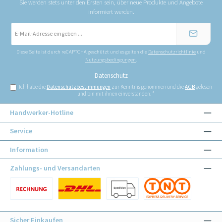
Sie werden stets unter den Ersten sein, über neue Produkte und Angebote
informiert werden.
E-
Mail-
Adresse
*
Diese Seite ist durch reCAPTCHA geschützt und es gelten die
Datenschutzrichtlinie
und
Nutzungsbedingungen
.
Datenschutz
Ich habe die
Datenschutzbestimmungen
zur Kenntnis genommen und die
AGB
gelesen
und bin mit ihnen einverstanden.
*
Handwerker-Hotline
Service
Information
Zahlungs- und Versandarten
Benutzerdefiniertes Bild 1
Benutzerdefiniertes Bild 1
Benutzerdefiniertes Bild 2
Benutzerdefiniertes Bild 3
Sicher Einkaufen