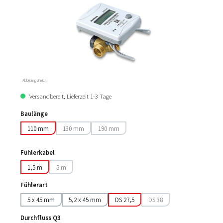
Abbildung ähnlich
Versandbereit, Lieferzeit 1-3 Tage
Baulänge
110 mm
130 mm
190 mm
(Diese Option ist zurzeit nicht verfügbar.)
(Diese Option ist zurzeit nicht verfügbar.)
Fühlerkabel
1,5 m
5 m
(Diese Option ist zurzeit nicht verfügbar.)
Fühlerart
5 x 45 mm
5,2 x 45 mm
DS 27,5
DS 38
(Diese Option ist zurzeit nich
Durchfluss Q3