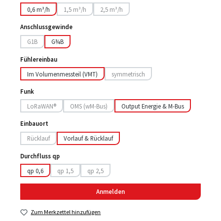
0,6 m³/h
1,5 m³/h
2,5 m³/h
(Diese Option ist zurzeit nicht verfügbar.)
(Diese Option ist zurzeit nicht verfügbar.)
Anschlussgewinde
G1B
G¾B
(Diese Option ist zurzeit nicht verfügbar.)
Fühlereinbau
Im Volumenmessteil (VMT)
symmetrisch
(Diese Option ist zurzeit nicht verfügbar.
Funk
LoRaWAN®
OMS (wM-Bus)
Output Energie & M-Bus
(Diese Option ist zurzeit nicht verfügbar.)
(Diese Option ist zurzeit nicht verfügbar.)
Einbauort
Rücklauf
Vorlauf & Rücklauf
(Diese Option ist zurzeit nicht verfügbar.)
Durchfluss qp
qp 0,6
qp 1,5
qp 2,5
(Diese Option ist zurzeit nicht verfügbar.)
(Diese Option ist zurzeit nicht verfügbar.)
Anmelden
Zum Merkzettel hinzufügen