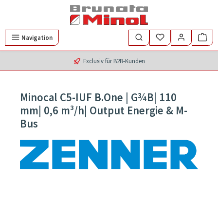
Zum Hauptinhalt springen
Navigation
Exclusiv für B2B-Kunden
Minocal C5-IUF B.One | G¾B| 110
mm| 0,6 m³/h| Output Energie & M-
Bus
Bildergalerie überspringen