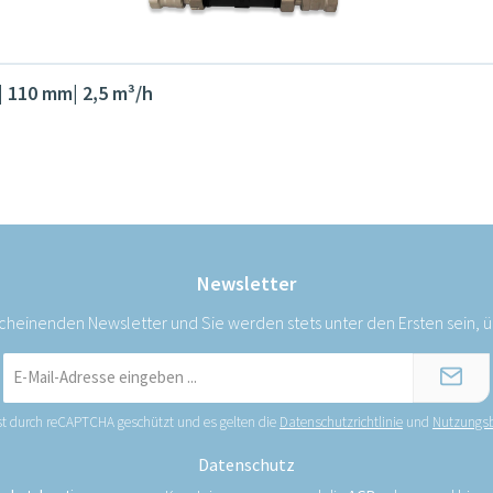
| 110 mm| 2,5 m³/h
Newsletter
scheinenden Newsletter und Sie werden stets unter den Ersten sein,
E-
Mail-
Adresse
ist durch reCAPTCHA geschützt und es gelten die
Datenschutzrichtlinie
und
Nutzungs
*
Datenschutz