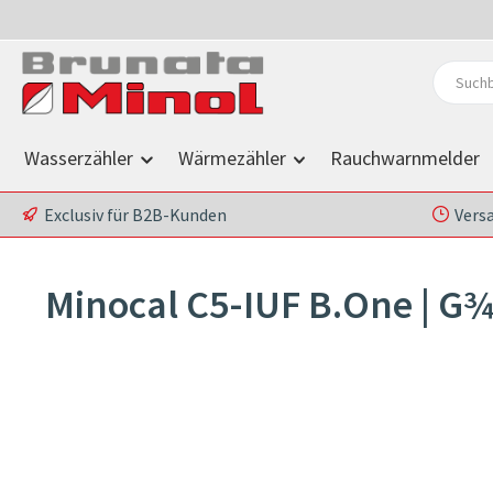
 Hauptinhalt springen
Zur Suche springen
Zur Hauptnavigation springen
Wasserzähler
Wärmezähler
Rauchwarnmelder
Exclusiv für B2B-Kunden
Vers
Minocal C5-IUF B.One | G
Bildergalerie überspringen