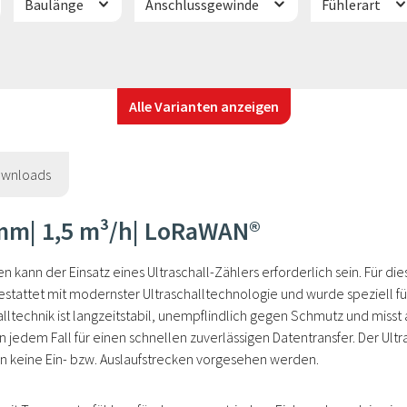
Baulänge
Anschlussgewinde
Fühlerart
Alle Varianten anzeigen
wnloads
 mm| 1,5 m³/h| LoRaWAN®
nn der Einsatz eines Ultraschall-Zählers erforderlich sein. Für diese
estattet mit modernster Ultraschalltechnologie und wurde speziell fü
lltechnik ist langzeitstabil, unempflindlich gegen Schmutz und misst
 jedem Fall für einen schnellen zuverlässigen Datentransfer. Der Ultr
n keine Ein- bzw. Auslaufstrecken vorgesehen werden.