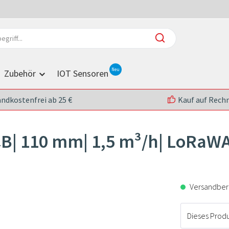
Zubehör
IOT Sensoren
andkostenfrei ab 25 €
Kauf auf Rech
¾B| 110 mm| 1,5 m³/h| LoRaW
Versandberei
Dieses Produk