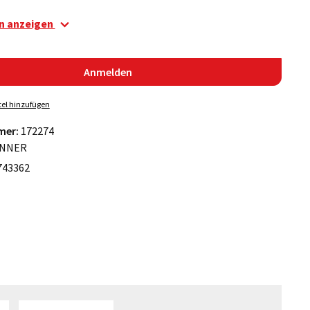
en anzeigen
Anmelden
el hinzufügen
mer:
172274
NNER
743362