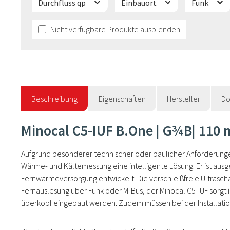
Durchfluss qp
Einbauort
Funk
Nicht verfügbare Produkte ausblenden
Beschreibung
Eigenschaften
Hersteller
Do
Minocal C5-IUF B.One | G¾B| 110
Aufgrund besonderer technischer oder baulicher Anforderungen ka
Wärme- und Kältemessung eine intelligente Lösung. Er ist ausg
Fernwärmeversorgung entwickelt. Die verschleißfreie Ultrascha
Fernauslesung über Funk oder M-Bus, der Minocal C5-IUF sorgt in
überkopf eingebaut werden. Zudem müssen bei der Installatio