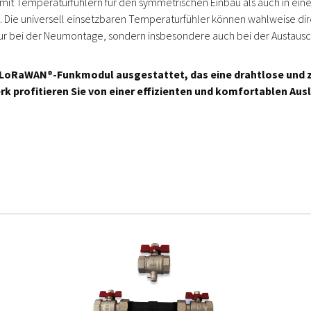
l mit Temperaturfühlern für den symmetrischen Einbau als auch in ein
en. Die universell einsetzbaren Temperaturfühler können wahlweise 
r bei der Neumontage, sondern insbesondere auch bei der Austausch
n LoRaWAN®-Funkmodul ausgestattet, das eine drahtlose und 
k profitieren Sie von einer effizienten und komfortablen Au