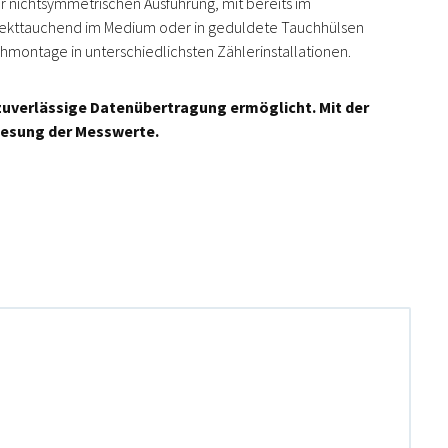
er nichtsymmetrischen Ausführung, mit bereits im
direkttauchend im Medium oder in geduldete Tauchhülsen
montage in unterschiedlichsten Zählerinstallationen.
zuverlässige Datenübertragung ermöglicht. Mit der
slesung der Messwerte.