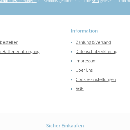
schutzbestimmungen
zur Kenntnis genommen und die
AGB
gelesen und bin mi
Information
 bestellen
Zahlung & Versand
r Batterieentsorgung
Datenschutzerklärung
Impressum
Über Uns
Cookie-Einstellungen
AGB
Sicher Einkaufen