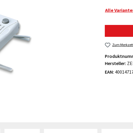
Alle Variant
Zum Merkzett
Produktnum
Hersteller:
ZE
EAN:
4001471