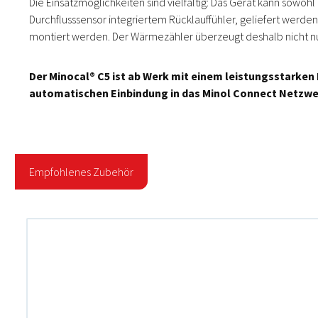
Die Einsatzmöglichkeiten sind vielfältig: Das Gerät kann sowoh
Durchflusssensor integriertem Rücklauffühler, geliefert werd
montiert werden. Der Wärmezähler überzeugt deshalb nicht nu
Der Minocal® C5 ist ab Werk mit einem leistungsstarke
automatischen Einbindung in das Minol Connect Netzwer
Empfohlenes Zubehör
Produktgalerie überspringen