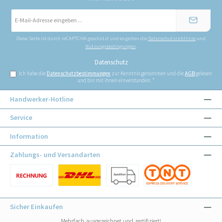
E-
Mail-
Adresse
*
Diese Seite ist durch reCAPTCHA geschützt und es gelten die
Datenschutzrichtlinie
und
Nutzungsbedingungen
.
Datenschutz
Ich habe die
Datenschutzbestimmungen
zur Kenntnis genommen und die
AGB
gelesen
und bin mit ihnen einverstanden.
*
Handwerker-Hotline
Service
Information
Zahlungs- und Versandarten
Benutzerdefiniertes Bild 1
Benutzerdefiniertes Bild 1
Benutzerdefiniertes Bild 2
Benutzerdefiniertes Bild 3
Sicher Einkaufen
Mehrfach ausgezeichnet und zertifiziert!