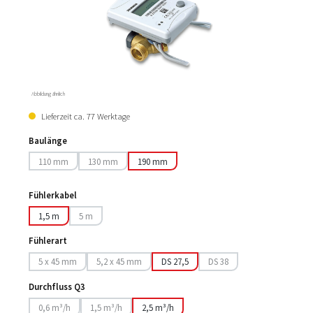
Abbildung ähnlich
Lieferzeit ca. 77 Werktage
Baulänge
110 mm
130 mm
190 mm
(Diese Option ist zurzeit nicht verfügbar.)
(Diese Option ist zurzeit nicht verfügbar.)
Fühlerkabel
1,5 m
5 m
(Diese Option ist zurzeit nicht verfügbar.)
Fühlerart
5 x 45 mm
5,2 x 45 mm
DS 27,5
DS 38
(Diese Option ist zurzeit nicht verfügbar.)
(Diese Option ist zurzeit nicht verfügbar.)
(Diese Option ist zurzeit nich
Durchfluss Q3
0,6 m³/h
1,5 m³/h
2,5 m³/h