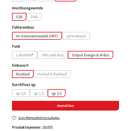
(Diese Option ist zurzeit nicht verfügbar.)
(Diese Option ist zurzeit nicht verfügbar.)
Anschlussgewinde
G1B
G¾B
(Diese Option ist zurzeit nicht verfügbar.)
Fühlereinbau
Im Volumenmessteil (VMT)
symmetrisch
(Diese Option ist zurzeit nicht verfügbar.
Funk
LoRaWAN®
OMS (wM-Bus)
Output Energie & M-Bus
(Diese Option ist zurzeit nicht verfügbar.)
(Diese Option ist zurzeit nicht verfügbar.)
Einbauort
Rücklauf
Vorlauf & Rücklauf
(Diese Option ist zurzeit nicht verfügbar.)
Durchfluss qp
qp 0,6
qp 1,5
qp 2,5
(Diese Option ist zurzeit nicht verfügbar.)
(Diese Option ist zurzeit nicht verfügbar.)
Anmelden
Zum Merkzettel hinzufügen
Produktnummer:
181055