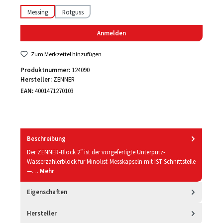
Messing
Rotguss
Anmelden
Zum Merkzettel hinzufügen
Produktnummer:
124090
Hersteller:
ZENNER
EAN:
4001471270103
Beschreibung
Der ZENNER-Block 2″ ist der vorgefertigte Unterputz-
Wasserzählerblock für Minolist-Messkapseln mit IST-Schnittstelle
—…
Mehr
Eigenschaften
Hersteller