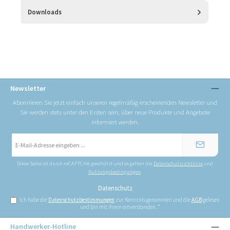
Downloads
Newsletter
Abonnieren Sie jetzt einfach unseren regelmäßig erscheinenden Newsletter und
Sie werden stets unter den Ersten sein, über neue Produkte und Angebote
informiert werden.
E-
Mail-
Adresse
*
Diese Seite ist durch reCAPTCHA geschützt und es gelten die
Datenschutzrichtlinie
und
Nutzungsbedingungen
.
Datenschutz
Ich habe die
Datenschutzbestimmungen
zur Kenntnis genommen und die
AGB
gelesen
und bin mit ihnen einverstanden.
*
Handwerker-Hotline