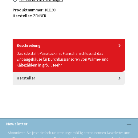
Produktnummer:
102198
Hersteller:
ZENNER
Beschreibung
Das Edelstahl-Passstück mit Flanschanschluss ist das
Einbaugehäuse für Durchflusssensoren von Wärme- und
Kältezählern in grö…
Mehr
Hersteller
Newsletter
Abonnieren Sie jetzt einfach unseren regelmäßig erscheinenden Newsletter und