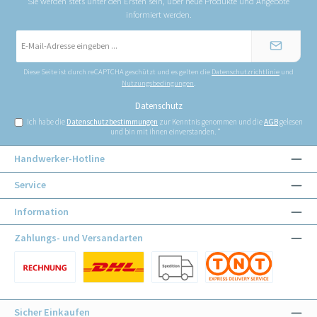
Sie werden stets unter den Ersten sein, über neue Produkte und Angebote
informiert werden.
E-
Mail-
Adresse
*
Diese Seite ist durch reCAPTCHA geschützt und es gelten die
Datenschutzrichtlinie
und
Nutzungsbedingungen
.
Datenschutz
Ich habe die
Datenschutzbestimmungen
zur Kenntnis genommen und die
AGB
gelesen
und bin mit ihnen einverstanden.
*
Handwerker-Hotline
Service
Information
Zahlungs- und Versandarten
Benutzerdefiniertes Bild 1
Benutzerdefiniertes Bild 1
Benutzerdefiniertes Bild 2
Benutzerdefiniertes Bild 3
Sicher Einkaufen