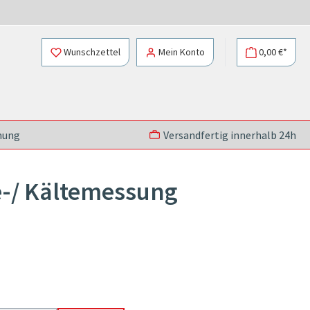
Wunschzettel
Mein Konto
0,00 €*
nung
Versandfertig innerhalb 24h
e-/ Kältemessung