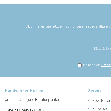
Abonnieren Sie jetzt einfach unseren regelmäßig er
Diese Seite 
Ich habe die
Daten
Handwerker-Hotline
Service
Unterstützung und Beratung unter:
Newsletter
Hinweise zu
+49 711 9491-1505