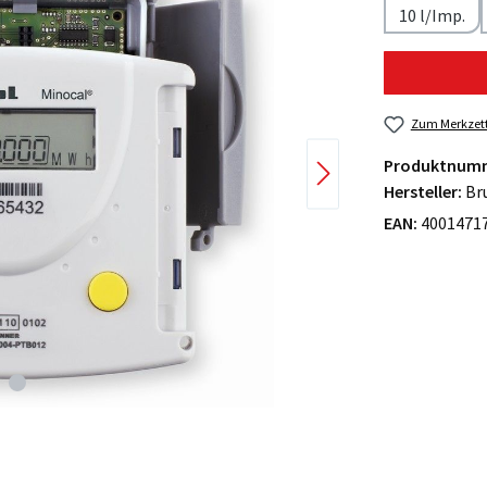
10 l/Imp.
Zum Merkzett
Produktnum
Hersteller:
Br
EAN:
4001471