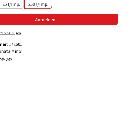
25 l/Imp.
250 l/Imp.
Anmelden
el hinzufügen
mer:
172605
unata Minol
745243