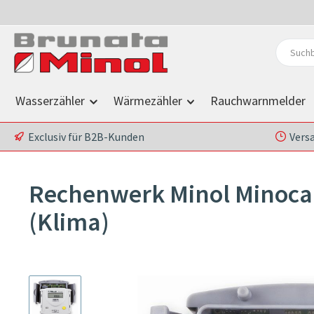
 Hauptinhalt springen
Zur Suche springen
Zur Hauptnavigation springen
Wasserzähler
Wärmezähler
Rauchwarnmelder
Exclusiv für B2B-Kunden
Vers
Rechenwerk Minol Minoca
(Klima)
Bildergalerie überspringen