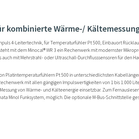
r kombinierte Wärme-/ Kältemessung
puls 4-Leitertechnik, für Temperaturfühler Pt 500, Einbauort Rückl
steht mit dem Minocal® WR 3 ein Rechenwerk mit modernster Mikroproz
auch mit Mehrstrahl- oder Ultraschall-Durchflusssensoren für den Hau
on Platintemperaturfühlern Pt 500 in unterschiedlichsten Kabelläng
 Rechenwerk mit allen gängigen Impulswertigkeiten von 1 bis 1.000 Lit
 Messung von Wärme- und Kälteenergie einsetzbar. Zum Fernauslesen 
ta Minol Funksystem, möglich. Die optionale M-Bus-Schnittstelle ges