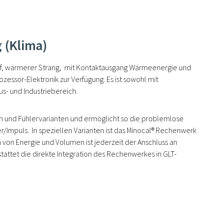
 (Klima)
auf, wärmerer Strang, mit Kontaktausgang Wärmeenergie und
essor-Elektronik zur Verfügung. Es ist sowohl mit
s- und Industriebereich.
en und Fühlervarianten und ermöglicht so die problemlose
er/Impuls. In speziellen Varianten ist das Minocal® Rechenwerk
von Energie und Volumen ist jederzeit der Anschluss an
tattet die direkte Integration des Rechenwerkes in GLT-