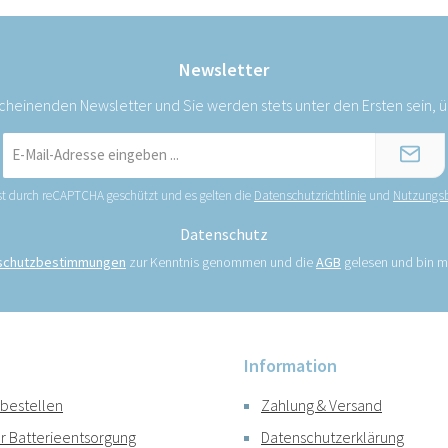
Newsletter
scheinenden Newsletter und Sie werden stets unter den Ersten sein,
E-
Mail-
Adresse
ist durch reCAPTCHA geschützt und es gelten die
Datenschutzrichtlinie
und
Nutzungs
*
Datenschutz
schutzbestimmungen
zur Kenntnis genommen und die
AGB
gelesen und bin mi
Information
 bestellen
Zahlung & Versand
r Batterieentsorgung
Datenschutzerklärung