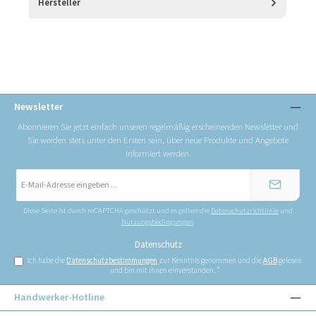
Hersteller
Newsletter
Abonnieren Sie jetzt einfach unseren regelmäßig erscheinenden Newsletter und
Sie werden stets unter den Ersten sein, über neue Produkte und Angebote
informiert werden.
E-
Mail-
Adresse
*
Diese Seite ist durch reCAPTCHA geschützt und es gelten die
Datenschutzrichtlinie
und
Nutzungsbedingungen
.
Datenschutz
Ich habe die
Datenschutzbestimmungen
zur Kenntnis genommen und die
AGB
gelesen
und bin mit ihnen einverstanden.
*
Handwerker-Hotline