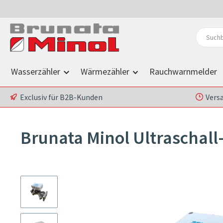
 Hauptinhalt springen
Zur Suche springen
Zur Hauptnavigation springen
Wasserzähler
Wärmezähler
Rauchwarnmelder
Exclusiv für B2B-Kunden
Vers
Brunata Minol Ultraschall
Bildergalerie überspringen