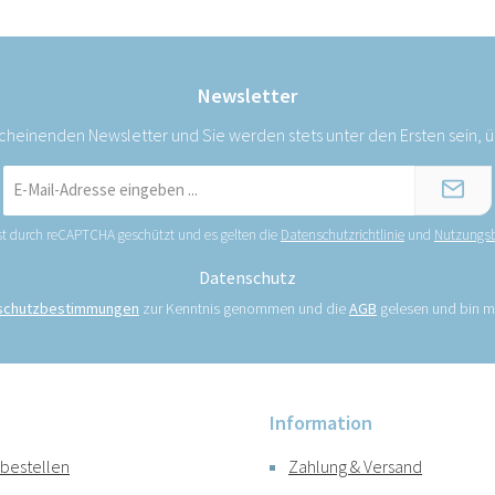
Newsletter
scheinenden Newsletter und Sie werden stets unter den Ersten sein,
E-
Mail-
Adresse
ist durch reCAPTCHA geschützt und es gelten die
Datenschutzrichtlinie
und
Nutzungs
*
Datenschutz
schutzbestimmungen
zur Kenntnis genommen und die
AGB
gelesen und bin mi
Information
 bestellen
Zahlung & Versand