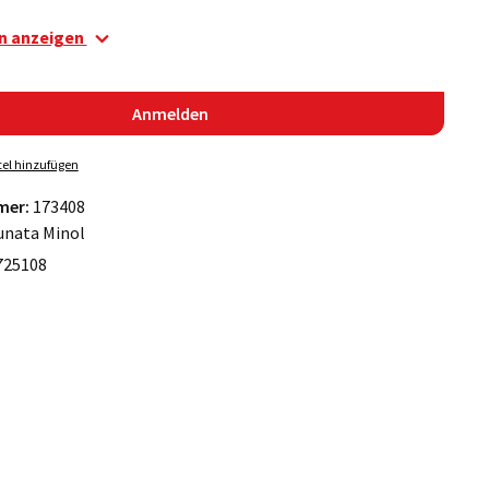
en anzeigen
Anmelden
el hinzufügen
mer:
173408
unata Minol
725108