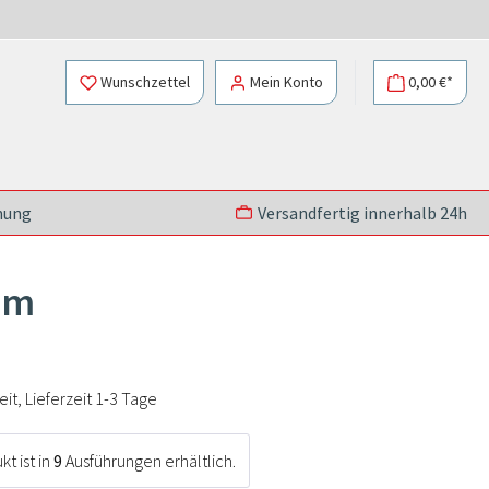
Wunschzettel
Mein Konto
0,00 €*
nung
Versandfertig innerhalb 24h
mm
t, Lieferzeit 1-3 Tage
t ist in
9
Ausführungen erhältlich.