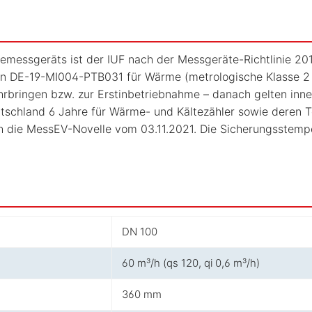
emessgeräts ist der IUF nach der Messgeräte-Richtlinie 201
en DE-19-MI004-PTB031 für Wärme (metrologische Klasse 2
rbringen bzw. zur Erstinbetriebnahme – danach gelten inne
eutschland 6 Jahre für Wärme- und Kältezähler sowie deren T
h die MessEV-Novelle vom 03.11.2021. Die Sicherungsstempe
DN 100
60 m³/h (qs 120, qi 0,6 m³/h)
360 mm