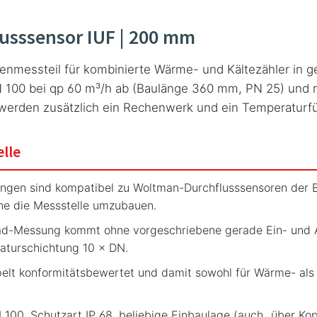
lusssensor IUF | 200 mm
umenmessteil für kombinierte Wärme- und Kältezähler in
100 bei qp 60 m³/h ab (Baulänge 360 mm, PN 25) und m
 werden zusätzlich ein Rechenwerk und ein Temperaturfü
elle
ngen sind kompatibel zu Woltman-Durchflusssensoren der 
ohne die Messstelle umzubauen.
d-Messung kommt ohne vorgeschriebene gerade Ein- und Aus
aturschichtung 10 × DN.
elt konformitätsbewertet und damit sowohl für Wärme- als 
100, Schutzart IP 68, beliebige Einbaulage (auch „über Kopf