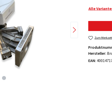
Alle Variant
Zum Merkzett
Produktnum
Hersteller:
Br
EAN:
4001471