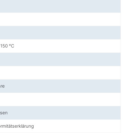
 150 °C
hre
ssen
rmitätserklärung