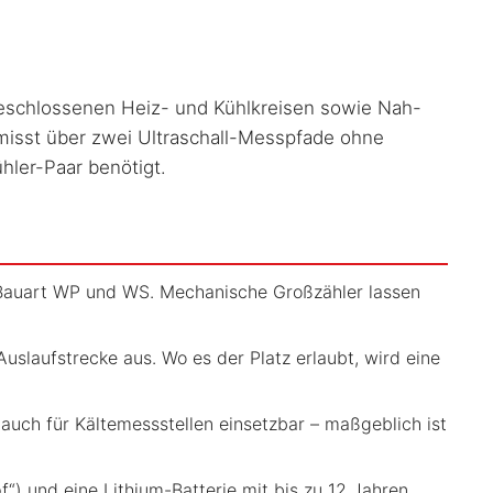
 geschlossenen Heiz- und Kühlkreisen sowie Nah-
isst über zwei Ultraschall-Messpfade ohne
hler-Paar benötigt.
Bauart WP und WS. Mechanische Großzähler lassen
laufstrecke aus. Wo es der Platz erlaubt, wird eine
auch für Kältemessstellen einsetzbar – maßgeblich ist
“) und eine Lithium-Batterie mit bis zu 12 Jahren