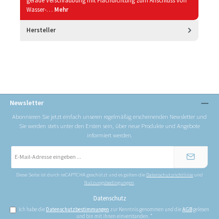
gerade Verschraubung mit Flachdichtung zum Anschluss von
Wasser-…
Mehr
Hersteller
Newsletter
Abonnieren Sie jetzt einfach unseren regelmäßig erscheinenden Newsletter und
Sie werden stets unter den Ersten sein, über neue Produkte und Angebote
informiert werden.
E-
Mail-
Adresse
*
Diese Seite ist durch reCAPTCHA geschützt und es gelten die
Datenschutzrichtlinie
und
Nutzungsbedingungen
.
Datenschutz
Ich habe die
Datenschutzbestimmungen
zur Kenntnis genommen und die
AGB
gelesen
und bin mit ihnen einverstanden.
*