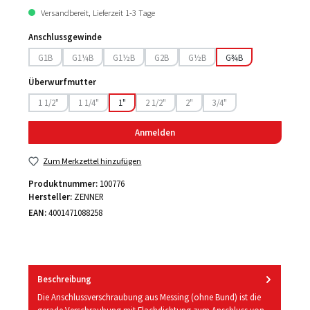
Versandbereit, Lieferzeit 1-3 Tage
Anschlussgewinde
G1B
G1¼B
G1½B
G2B
G½B
G¾B
(Diese Option ist zurzeit nicht verfügbar.)
(Diese Option ist zurzeit nicht verfügbar.)
(Diese Option ist zurzeit nicht verfügbar.)
(Diese Option ist zurzeit nicht verfügbar.)
(Diese Option ist zurzeit nicht verf
Überwurfmutter
1 1/2"
1 1/4"
1"
2 1/2"
2"
3/4"
(Diese Option ist zurzeit nicht verfügbar.)
(Diese Option ist zurzeit nicht verfügbar.)
(Diese Option ist zurzeit nicht verfügbar.)
(Diese Option ist zurzeit nicht verfügb
(Diese Option ist zurzeit nic
Anmelden
Zum Merkzettel hinzufügen
Produktnummer:
100776
Hersteller:
ZENNER
EAN:
4001471088258
Beschreibung
Die Anschlussverschraubung aus Messing (ohne Bund) ist die