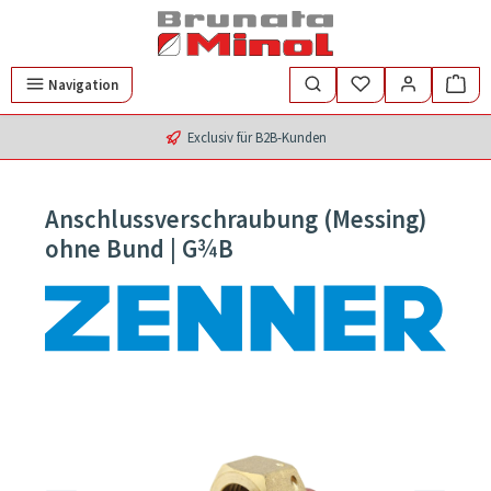
Zum Hauptinhalt springen
Navigation
Exclusiv für B2B-Kunden
Anschlussverschraubung (Messing)
ohne Bund | G¾B
Bildergalerie überspringen