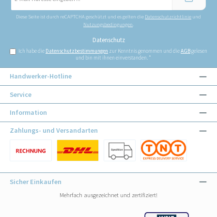
Adresse
*
Diese Seite ist durch reCAPTCHA geschützt und es gelten die
Datenschutzrichtlinie
und
Nutzungsbedingungen
.
Datenschutz
Ich habe die
Datenschutzbestimmungen
zur Kenntnis genommen und die
AGB
gelesen
und bin mit ihnen einverstanden.
*
Handwerker-Hotline
Service
Information
Zahlungs- und Versandarten
Benutzerdefiniertes Bild 1
Benutzerdefiniertes Bild 1
Benutzerdefiniertes Bild 2
Benutzerdefiniertes Bild 3
Sicher Einkaufen
Mehrfach ausgezeichnet und zertifiziert!