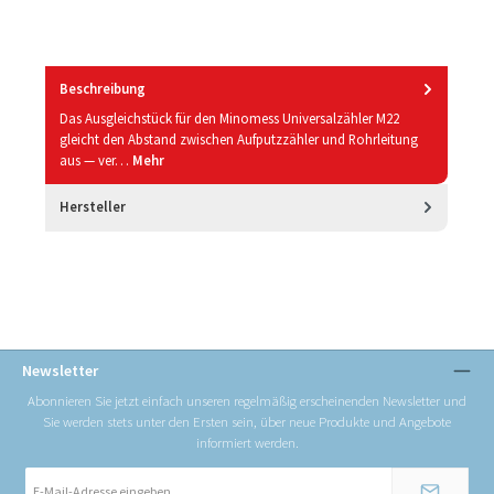
Beschreibung
Das Ausgleichstück für den Minomess Universalzähler M22
gleicht den Abstand zwischen Aufputzzähler und Rohrleitung
aus — ver…
Mehr
Hersteller
Newsletter
Abonnieren Sie jetzt einfach unseren regelmäßig erscheinenden Newsletter und
Sie werden stets unter den Ersten sein, über neue Produkte und Angebote
informiert werden.
E-
Mail-