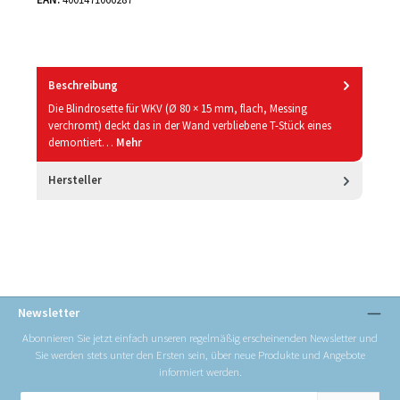
Beschreibung
Die Blindrosette für WKV (Ø 80 × 15 mm, flach, Messing
verchromt) deckt das in der Wand verbliebene T-Stück eines
demontiert…
Mehr
Hersteller
Newsletter
Abonnieren Sie jetzt einfach unseren regelmäßig erscheinenden Newsletter und
Sie werden stets unter den Ersten sein, über neue Produkte und Angebote
informiert werden.
E-