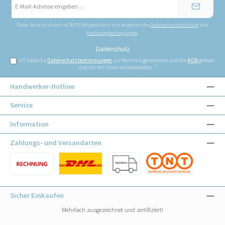
Mail-
Adresse
*
Diese Seite ist durch reCAPTCHA geschützt und es gelten die
Datenschutzrichtlinie
und
Nutzungsbedingungen
.
Datenschutz
Ich habe die
Datenschutzbestimmungen
zur Kenntnis genommen und die
AGB
gelesen
und bin mit ihnen einverstanden.
*
Handwerker-Hotline
Service
Information
Zahlungs- und Versandarten
Benutzerdefiniertes Bild 1
Benutzerdefiniertes Bild 1
Benutzerdefiniertes Bild 2
Benutzerdefiniertes Bild 3
Sicher Einkaufen
Mehrfach ausgezeichnet und zertifiziert!