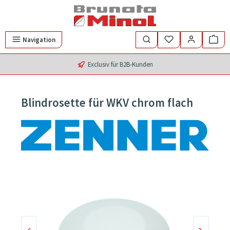
Zum Hauptinhalt springen
Navigation
Exclusiv für B2B-Kunden
Blindrosette für WKV chrom flach
Bildergalerie überspringen