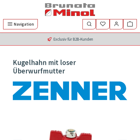
Zum Hauptinhalt springen
Navigation
Exclusiv für B2B-Kunden
Kugelhahn mit loser
Überwurfmutter
Bildergalerie überspringen