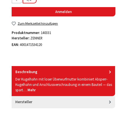
(Diese Option ist zurzeit nicht verfügbar.)
Anmelden
Zum Merkzettel hinzufügen
Produktnummer:
140331
Hersteller:
ZENNER
EAN:
4001471534120
Beschreibung
Der Kugelhahn mit loser Überwurfmutter kombiniert Absperr-
Kugelhahn und Anschlussverschraubung in einem Bauteil — das
spart…
Mehr
Hersteller