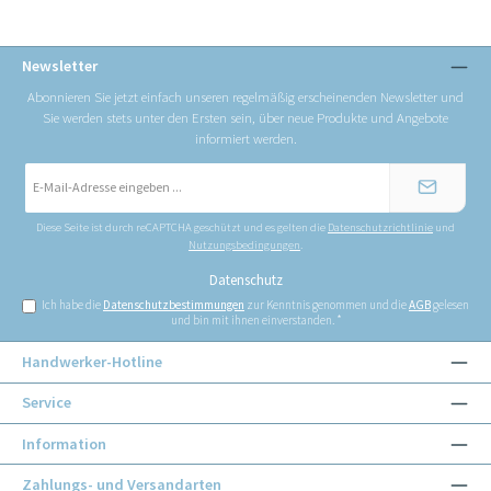
Newsletter
Abonnieren Sie jetzt einfach unseren regelmäßig erscheinenden Newsletter und
Sie werden stets unter den Ersten sein, über neue Produkte und Angebote
informiert werden.
E-
Mail-
Adresse
*
Diese Seite ist durch reCAPTCHA geschützt und es gelten die
Datenschutzrichtlinie
und
Nutzungsbedingungen
.
Datenschutz
Ich habe die
Datenschutzbestimmungen
zur Kenntnis genommen und die
AGB
gelesen
und bin mit ihnen einverstanden.
*
Handwerker-Hotline
Service
Information
Zahlungs- und Versandarten