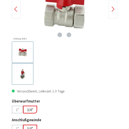
Abbildung ähnlich
Versandbereit, Lieferzeit 1-3 Tage
Überwurfmutter
1"
3/4"
(Diese Option ist zurzeit nicht verfügbar.)
Anschlußgewinde
1"
3/4"