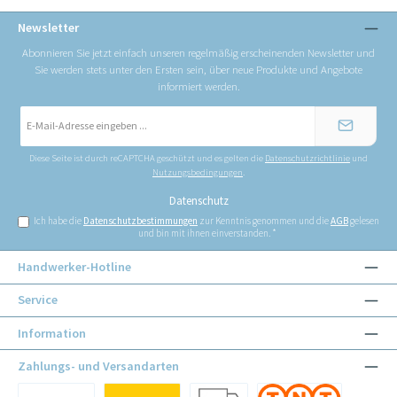
Newsletter
Abonnieren Sie jetzt einfach unseren regelmäßig erscheinenden Newsletter und
Sie werden stets unter den Ersten sein, über neue Produkte und Angebote
informiert werden.
E-
Mail-
Adresse
*
Diese Seite ist durch reCAPTCHA geschützt und es gelten die
Datenschutzrichtlinie
und
Nutzungsbedingungen
.
Datenschutz
Ich habe die
Datenschutzbestimmungen
zur Kenntnis genommen und die
AGB
gelesen
und bin mit ihnen einverstanden.
*
Handwerker-Hotline
Service
Information
Zahlungs- und Versandarten