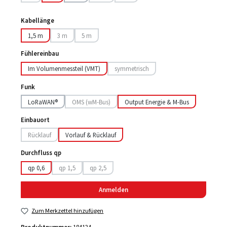
(Diese Option ist zurzeit nicht verfügbar.)
(Diese Option ist zurzeit nicht verfügbar.)
(Diese Option ist zurzeit nicht verfügbar.)
Kabellänge
1,5 m
3 m
5 m
(Diese Option ist zurzeit nicht verfügbar.)
(Diese Option ist zurzeit nicht verfügbar.)
Fühlereinbau
Im Volumenmessteil (VMT)
symmetrisch
(Diese Option ist zurzeit nicht verfügbar.
Funk
LoRaWAN®
OMS (wM-Bus)
Output Energie & M-Bus
(Diese Option ist zurzeit nicht verfügbar.)
Einbauort
Rücklauf
Vorlauf & Rücklauf
(Diese Option ist zurzeit nicht verfügbar.)
Durchfluss qp
qp 0,6
qp 1,5
qp 2,5
(Diese Option ist zurzeit nicht verfügbar.)
(Diese Option ist zurzeit nicht verfügbar.)
Anmelden
Zum Merkzettel hinzufügen
Produktnummer:
184134