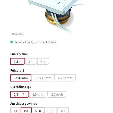
Abbildung ähnlich
Versandbereit, Lieferzeit 1-3 Tage
Fühlerkabel
1,5 m
3 m
5 m
(Diese Option ist zurzeit nicht verfügbar.)
(Diese Option ist zurzeit nicht verfügbar.)
Fühlerart
5 x 45 mm
5,2 x 45 mm
6 x 60 mm
(Diese Option ist zurzeit nicht verfügbar.)
(Diese Option ist zurzeit nicht verfügbar.
Durchfluss Q3
0,6 m³/h
1,5 m³/h
2,5 m³/h
(Diese Option ist zurzeit nicht verfügbar.)
(Diese Option ist zurzeit nicht verfügbar.)
Anschlussgewinde
A1
IST
M60
PCC
TE1