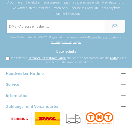
Abonnieren Sie jetzt einfach unseren regelmäßig erscheinenden Newsletter und
Sie werden stets unter den Ersten sein, über neue Produkte und Angebote
informiert werden.
E-
Mail-
Adresse
*
Diese Seite ist durch reCAPTCHA geschützt und es gelten die
Datenschutzrichtlinie
und
Nutzungsbedingungen
.
Datenschutz
Ich habe die
Datenschutzbestimmungen
zur Kenntnis genommen und die
AGB
gelesen
und bin mit ihnen einverstanden.
*
Handwerker-Hotline
Service
Information
Zahlungs- und Versandarten
Benutzerdefiniertes Bild 1
Benutzerdefiniertes Bild 1
Benutzerdefiniertes Bild 2
Benutzerdefiniertes Bild 3