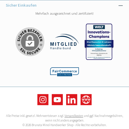
Sicher Einkaufen
Mehrfach ausgezeichnet und zertifiziert!
Instagram
YouTube
LinkedIn
Website
Alle Preise inkl. gesetzl. Mehrwertsteuer zzgl.
Versandkosten
und ggf. Nachnahmegebühren,
wenn nicht anders angegeben.
© 2026 Brunata Minol Handwerker Shop - Alle Rechte vorbehalten.