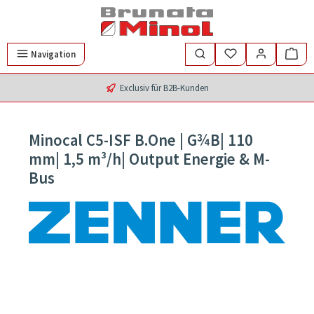
Zum Hauptinhalt springen
Navigation
Exclusiv für B2B-Kunden
Minocal C5-ISF B.One | G¾B| 110
mm| 1,5 m³/h| Output Energie & M-
Bus
Bildergalerie überspringen