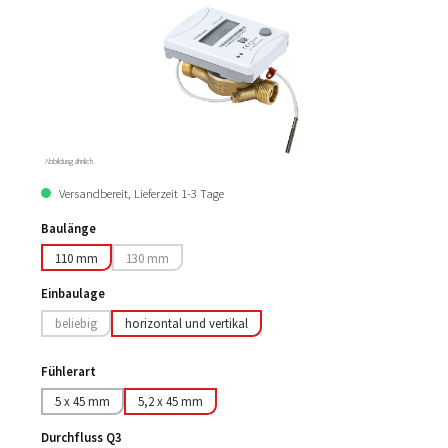
Abbildung ähnlich
Versandbereit, Lieferzeit 1-3 Tage
Baulänge
110 mm
130 mm
(Diese Option ist zurzeit nicht verfügbar.)
Einbaulage
beliebig
horizontal und vertikal
(Diese Option ist zurzeit nicht verfügbar.)
Fühlerart
5 x 45 mm
5,2 x 45 mm
Durchfluss Q3