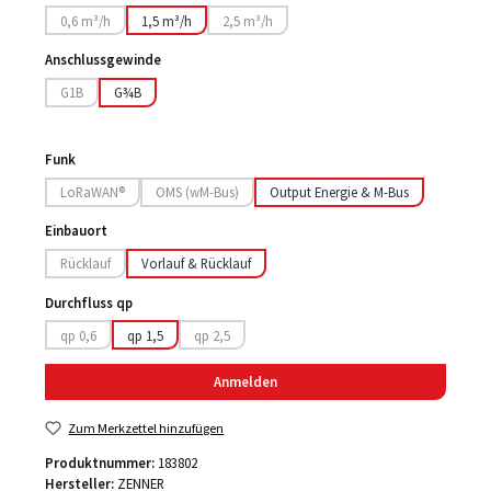
0,6 m³/h
1,5 m³/h
2,5 m³/h
(Diese Option ist zurzeit nicht verfügbar.)
(Diese Option ist zurzeit nicht verfügbar.)
Anschlussgewinde
G1B
G¾B
(Diese Option ist zurzeit nicht verfügbar.)
Funk
LoRaWAN®
OMS (wM-Bus)
Output Energie & M-Bus
(Diese Option ist zurzeit nicht verfügbar.)
(Diese Option ist zurzeit nicht verfügbar.)
Einbauort
Rücklauf
Vorlauf & Rücklauf
(Diese Option ist zurzeit nicht verfügbar.)
Durchfluss qp
qp 0,6
qp 1,5
qp 2,5
(Diese Option ist zurzeit nicht verfügbar.)
(Diese Option ist zurzeit nicht verfügbar.)
Anmelden
Zum Merkzettel hinzufügen
Produktnummer:
183802
Hersteller:
ZENNER