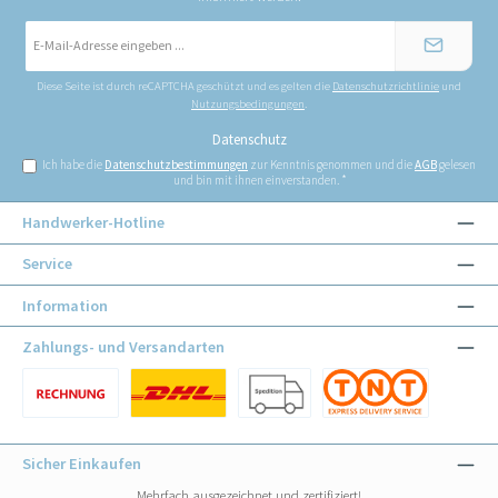
E-
Mail-
Adresse
*
Diese Seite ist durch reCAPTCHA geschützt und es gelten die
Datenschutzrichtlinie
und
Nutzungsbedingungen
.
Datenschutz
Ich habe die
Datenschutzbestimmungen
zur Kenntnis genommen und die
AGB
gelesen
und bin mit ihnen einverstanden.
*
Handwerker-Hotline
Service
Information
Zahlungs- und Versandarten
Benutzerdefiniertes Bild 1
Benutzerdefiniertes Bild 1
Benutzerdefiniertes Bild 2
Benutzerdefiniertes Bild 3
Sicher Einkaufen
Mehrfach ausgezeichnet und zertifiziert!