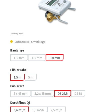
Abbildung ähnlich
Lieferzeit ca. 5 Werktage
Baulänge
110 mm
130 mm
190 mm
(Diese Option ist zurzeit nicht verfügbar.)
(Diese Option ist zurzeit nicht verfügbar.)
Fühlerkabel
1,5 m
5 m
(Diese Option ist zurzeit nicht verfügbar.)
Fühlerart
5 x 45 mm
5,2 x 45 mm
DS 27,5
DS 38
(Diese Option ist zurzeit nicht verfügbar.)
(Diese Option ist zurzeit nicht verfügbar.)
(Diese Option ist zurzeit nich
Durchfluss Q3
0,6 m³/h
1,5 m³/h
2,5 m³/h