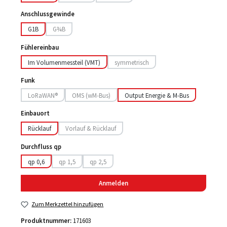
(Diese Option ist zurzeit nicht verfügbar.)
(Diese Option ist zurzeit nicht verfügbar.)
Anschlussgewinde
G1B
G¾B
(Diese Option ist zurzeit nicht verfügbar.)
Fühlereinbau
Im Volumenmessteil (VMT)
symmetrisch
(Diese Option ist zurzeit nicht verfügbar.
Funk
LoRaWAN®
OMS (wM-Bus)
Output Energie & M-Bus
(Diese Option ist zurzeit nicht verfügbar.)
(Diese Option ist zurzeit nicht verfügbar.)
Einbauort
Rücklauf
Vorlauf & Rücklauf
(Diese Option ist zurzeit nicht verfügbar.)
Durchfluss qp
qp 0,6
qp 1,5
qp 2,5
(Diese Option ist zurzeit nicht verfügbar.)
(Diese Option ist zurzeit nicht verfügbar.)
Anmelden
Zum Merkzettel hinzufügen
Produktnummer:
171603