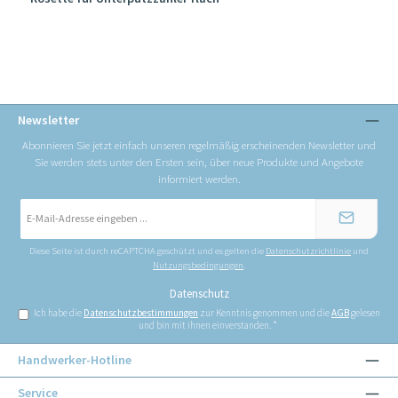
Newsletter
Abonnieren Sie jetzt einfach unseren regelmäßig erscheinenden Newsletter und
Sie werden stets unter den Ersten sein, über neue Produkte und Angebote
informiert werden.
E-
Mail-
Adresse
*
Diese Seite ist durch reCAPTCHA geschützt und es gelten die
Datenschutzrichtlinie
und
Nutzungsbedingungen
.
Datenschutz
Ich habe die
Datenschutzbestimmungen
zur Kenntnis genommen und die
AGB
gelesen
und bin mit ihnen einverstanden.
*
Handwerker-Hotline
Service