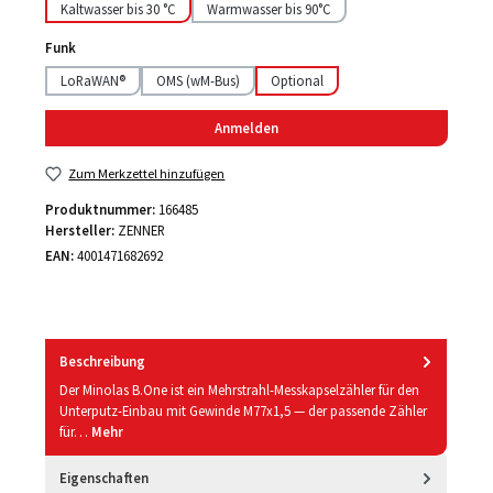
Kaltwasser bis 30 °C
Warmwasser bis 90°C
Funk
LoRaWAN®
OMS (wM-Bus)
Optional
Anmelden
Zum Merkzettel hinzufügen
Produktnummer:
166485
Hersteller:
ZENNER
EAN:
4001471682692
Beschreibung
Der Minolas B.One ist ein Mehrstrahl-Messkapselzähler für den
Unterputz-Einbau mit Gewinde M77x1,5 — der passende Zähler
für…
Mehr
Eigenschaften