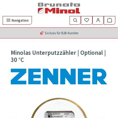
Zum Hauptinhalt springen
Navigation
Exclusiv für B2B-Kunden
Minolas Unterputzzähler | Optional |
30 °C
Bildergalerie überspringen