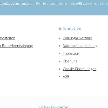
schutzbestimmungen
zur Kenntnis genommen und die
AGB
gelesen und bin mi
Information
 bestellen
Zahlung & Versand
r Batterieentsorgung
Datenschutzerklärung
Impressum
Über Uns
Cookie-Einstellungen
AGB
Sicher Einkaufen