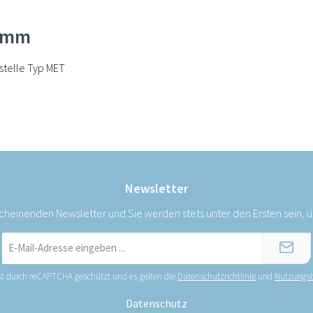
30mm
stelle Typ MET
Newsletter
scheinenden Newsletter und Sie werden stets unter den Ersten sein,
E-
Mail-
Adresse
ist durch reCAPTCHA geschützt und es gelten die
Datenschutzrichtlinie
und
Nutzungs
*
Datenschutz