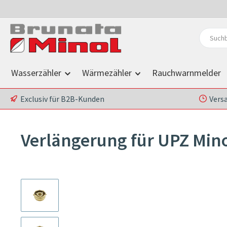
 Hauptinhalt springen
Zur Suche springen
Zur Hauptnavigation springen
Wasserzähler
Wärmezähler
Rauchwarnmelder
Exclusiv für B2B-Kunden
Vers
Verlängerung für UPZ Mi
Bildergalerie überspringen