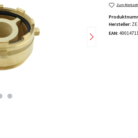
Zum Merkzett
Produktnum
Hersteller:
ZE
EAN:
4001471