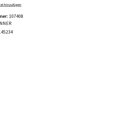
el hinzufügen
mer:
107408
NNER
145234