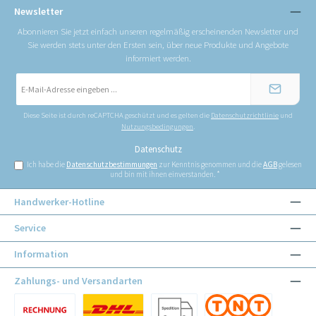
Newsletter
Abonnieren Sie jetzt einfach unseren regelmäßig erscheinenden Newsletter und
Sie werden stets unter den Ersten sein, über neue Produkte und Angebote
informiert werden.
E-
Mail-
Adresse
*
Diese Seite ist durch reCAPTCHA geschützt und es gelten die
Datenschutzrichtlinie
und
Nutzungsbedingungen
.
Datenschutz
Ich habe die
Datenschutzbestimmungen
zur Kenntnis genommen und die
AGB
gelesen
und bin mit ihnen einverstanden.
*
Handwerker-Hotline
Service
Information
Zahlungs- und Versandarten