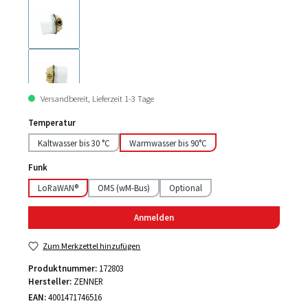
Versandbereit, Lieferzeit 1-3 Tage
Temperatur
Kaltwasser bis 30 °C
Warmwasser bis 90°C
Funk
LoRaWAN®
OMS (wM-Bus)
Optional
Anmelden
Zum Merkzettel hinzufügen
Produktnummer:
172803
Hersteller:
ZENNER
EAN:
4001471746516