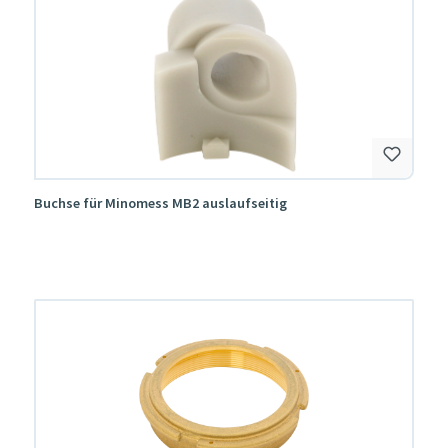
Buchse für Minomess MB2 auslaufseitig