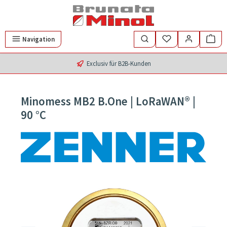
Zum Hauptinhalt springen
Navigation
Exclusiv für B2B-Kunden
Minomess MB2 B.One | LoRaWAN® |
90 °C
Bildergalerie überspringen