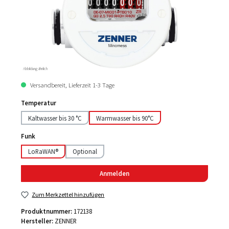
Abbildung ähnlich
Versandbereit, Lieferzeit 1-3 Tage
Temperatur
Kaltwasser bis 30 °C
Warmwasser bis 90°C
Funk
LoRaWAN®
Optional
Anmelden
Zum Merkzettel hinzufügen
Produktnummer:
172138
Hersteller:
ZENNER