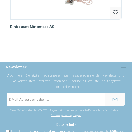
Einbauset Minomess AS
Newsletter
Abonnieren Sie jetzt einfach unseren regelmäßig erscheinenden Newsletter und
Sie werden stets unter den Ersten sein, über neue Produkte und Angebote
informiert werden.
E-
Mail-
Adresse
*
Diese Seite ist durch reCAPTCHA geschützt und es gelten die
Datenschutzrichtlinie
und
Nutzungsbedingungen
.
Datenschutz
Ich habe die
Datenschutzbestimmungen
zur Kenntnis genommen und die
AGB
gelesen