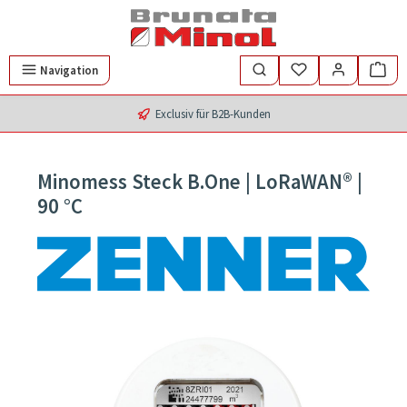
Zum Hauptinhalt springen
Navigation
Exclusiv für B2B-Kunden
Minomess Steck B.One | LoRaWAN® |
90 °C
Bildergalerie überspringen