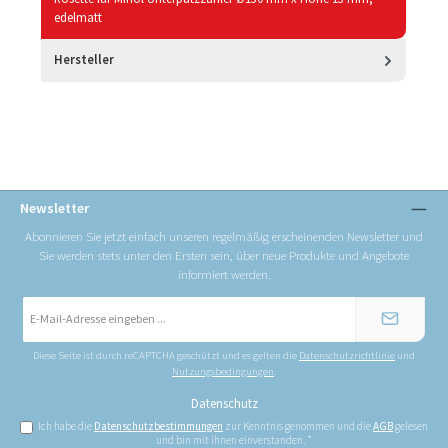
edelmatt
Hersteller
Newsletter
Abonnieren Sie jetzt einfach unseren regelmäßig erscheinenden Newsletter und
Sie werden stets unter den Ersten sein, über neue Produkte und Angebote
informiert werden.
E-
Mail-
Adresse
*
Diese Seite ist durch reCAPTCHA geschützt und es gelten die
Datenschutzrichtlinie
und
Nutzungsbedingungen
.
Datenschutz
Ich habe die
Datenschutzbestimmungen
zur Kenntnis genommen und die
AGB
gelesen
und bin mit ihnen einverstanden.
*