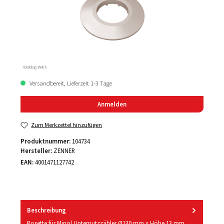
Abbildung ähnlich
Versandbereit, Lieferzeit 1-3 Tage
Anmelden
Zum Merkzettel hinzufügen
Produktnummer:
104734
Hersteller:
ZENNER
EAN:
4001471127742
Beschreibung
Rosette für Minol Unterputzzähler Ø130 mm x Höhe 13 mm,