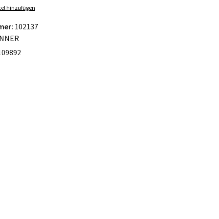
el hinzufügen
mer:
102137
NNER
109892