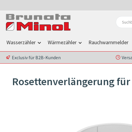
 Hauptinhalt springen
Zur Suche springen
Zur Hauptnavigation springen
Wasserzähler
Wärmezähler
Rauchwarnmelder
Exclusiv für B2B-Kunden
Vers
Rosettenverlängerung für
Bildergalerie überspringen