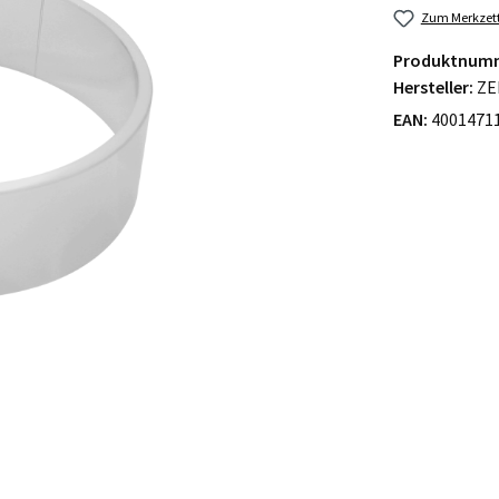
Zum Merkzett
Produktnum
Hersteller:
ZE
EAN:
4001471