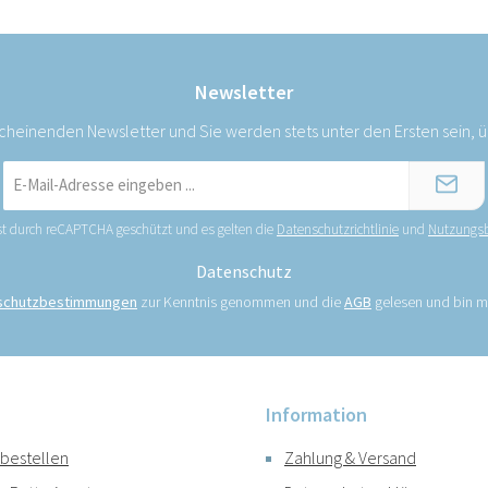
Newsletter
scheinenden Newsletter und Sie werden stets unter den Ersten sein,
E-
Mail-
Adresse
ist durch reCAPTCHA geschützt und es gelten die
Datenschutzrichtlinie
und
Nutzungs
*
Datenschutz
schutzbestimmungen
zur Kenntnis genommen und die
AGB
gelesen und bin mi
Information
 bestellen
Zahlung & Versand