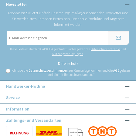
Newsletter
Abonnieren Sie jetzt einfach unseren regelmäßig erscheinenden Newsletter und
Sie werden stets unter den Ersten sein, über neue Produkte und Angebote
informiert werden.
E-
Mail-
Adresse
*
Diese Seite ist durch reCAPTCHA geschützt und es gelten die
Datenschutzrichtlinie
und
Nutzungsbedingungen
.
Datenschutz
Ich habe die
Datenschutzbestimmungen
zur Kenntnis genommen und die
AGB
gelesen
und bin mit ihnen einverstanden.
*
Handwerker-Hotline
Service
Information
Zahlungs- und Versandarten