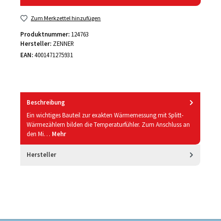
Zum Merkzettel hinzufügen
Produktnummer:
124763
Hersteller:
ZENNER
EAN:
4001471275931
Beschreibung
Ein wichtiges Bauteil zur exakten Wärmemessung mit Splitt-
Wärmezählern bilden die Temperaturfühler. Zum Anschluss an
den Mi…
Mehr
Hersteller