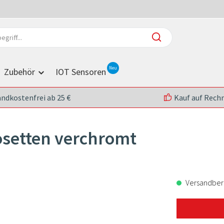
Zubehör
IOT Sensoren
andkostenfrei ab 25 €
Kauf auf Rech
osetten verchromt
Versandberei