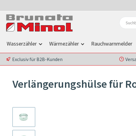
 Hauptinhalt springen
Zur Suche springen
Zur Hauptnavigation springen
Wasserzähler
Wärmezähler
Rauchwarnmelder
Exclusiv für B2B-Kunden
Vers
Verlängerungshülse für R
Bildergalerie überspringen