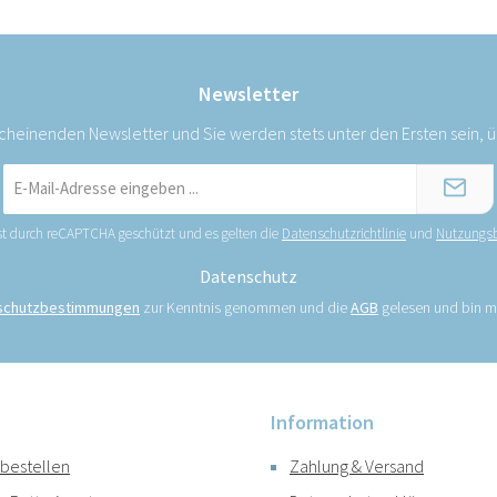
Newsletter
scheinenden Newsletter und Sie werden stets unter den Ersten sein,
E-
Mail-
Adresse
ist durch reCAPTCHA geschützt und es gelten die
Datenschutzrichtlinie
und
Nutzungs
*
Datenschutz
schutzbestimmungen
zur Kenntnis genommen und die
AGB
gelesen und bin mi
Information
 bestellen
Zahlung & Versand