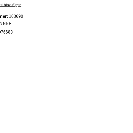
el hinzufügen
mer:
103690
NNER
076583