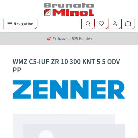
Zum Hauptinhalt springen
Navigation
Exclusiv für B2B-Kunden
WMZ C5-IUF ZR 10 300 KNT 5 5 ODV
PP
Bildergalerie überspringen