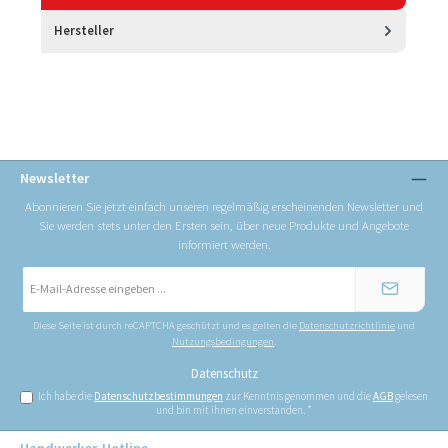
Hersteller
Newsletter
Abonnieren Sie jetzt einfach unseren regelmäßig erscheinenden Newsletter und
Sie werden stets unter den Ersten sein, über neue Produkte und Angebote
informiert werden.
E-
Mail-
Adresse
*
Diese Seite ist durch reCAPTCHA geschützt und es gelten die
Datenschutzrichtlinie
und
Nutzungsbedingungen
.
Datenschutz
Ich habe die
Datenschutzbestimmungen
zur Kenntnis genommen und die
AGB
gelesen
und bin mit ihnen einverstanden.
*