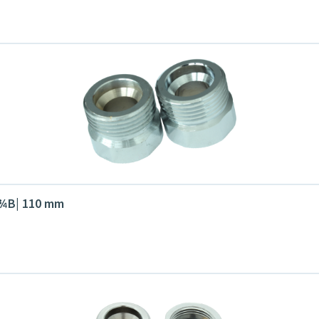
G¾B| 110 mm