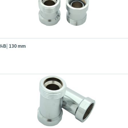
G¾B| 130 mm