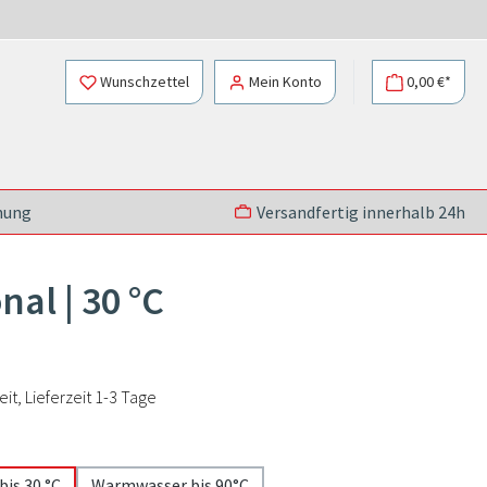
Wunschzettel
Mein Konto
0,00 €*
nung
Versandfertig innerhalb 24h
al | 30 °C
t, Lieferzeit 1-3 Tage
bis 30 °C
Warmwasser bis 90°C