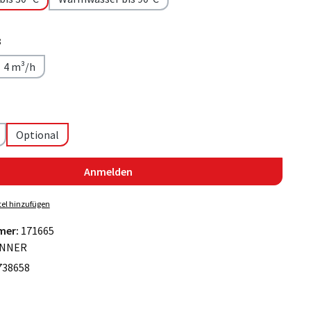
3
4 m³/h
Optional
Anmelden
el hinzufügen
mer:
171665
NNER
738658