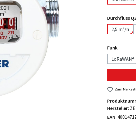
Durchfluss Q
2,5 m³/h
Funk
LoRaWAN®
Zum Merkzett
Produktnum
Hersteller:
ZE
EAN:
4001471