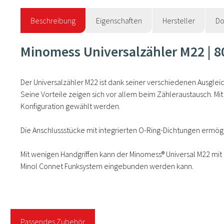
Beschreibung
Eigenschaften
Hersteller
Do
Minomess Universalzähler M22 | 80
Der Universalzähler M22 ist dank seiner verschiedenen Ausgleic
Seine Vorteile zeigen sich vor allem beim Zähleraustausch. Mi
Konfiguration gewählt werden.
Die Anschlussstücke mit integrierten O-Ring-Dichtungen ermö
Mit wenigen Handgriffen kann der Minomess® Universal M22 mi
Minol Connet Funksystem eingebunden werden kann.
Passendes Zubehör