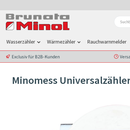
 Hauptinhalt springen
Zur Suche springen
Zur Hauptnavigation springen
Wasserzähler
Wärmezähler
Rauchwarnmelder
Exclusiv für B2B-Kunden
Vers
Minomess Universalzähler 
Bildergalerie überspringen