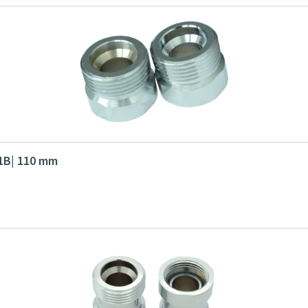
G1B| 110 mm